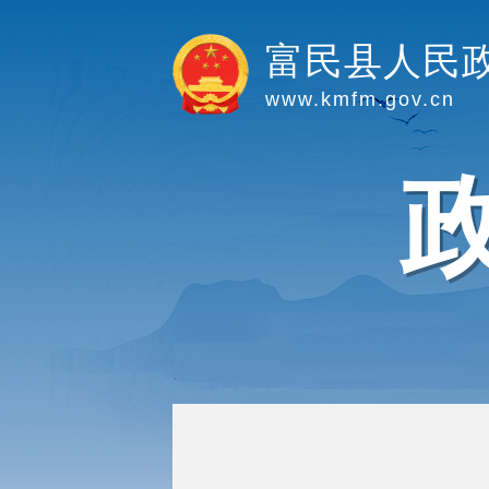
富民县人民
www.kmfm.gov.cn