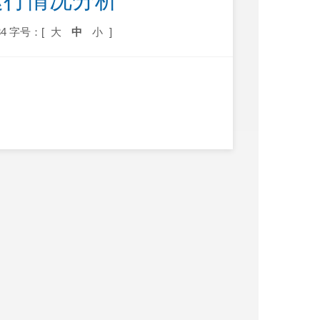
运行情况分析
4
字号：[
大
中
小
]