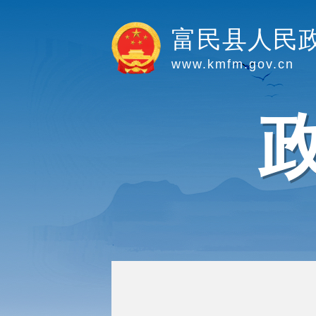
富民县人民
www.kmfm.gov.cn