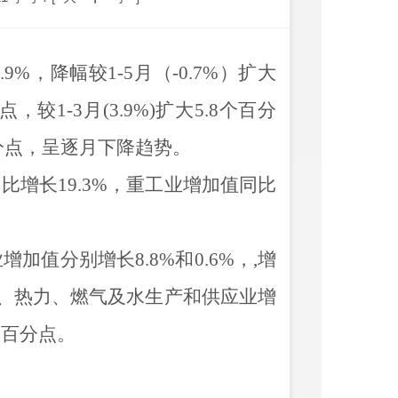
.9
%
，降幅较
1-
5
月（
-
0.7
%
）
扩大
点，
较
1-
3
月
(
3.9
%)
扩大
5.8
个百分
分点，
呈逐月下降趋势
。
同比
增长
19.3
%
，
重工业增加值
同比
业
增加值
分别增长
8.8
%
和
0.6
%
，
,
增
、热力、燃气及水生产和供应业
增
个百分点
。