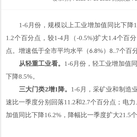
1-6
月份
，
规模以上工业增加值
同比下降
1
1.2
个百分点，较
1-
4
月（
-
0
.5%)
扩大
1.4
个百分
点。
增速低于全
市
平均水平（
%
）
.7
个百
6.8
8.
从
轻重
工业
看
。
1-6
月份
，轻工业增加值
下降
8.5
%
。
三大门类
2
增
1
降。
1-6
月，
采矿业
和
制造
速比一季度
分别
回落
11.2
和
2.7
个百分点；电力
加值同比下降
16.2%
，
降幅比一季度
扩大
21.5