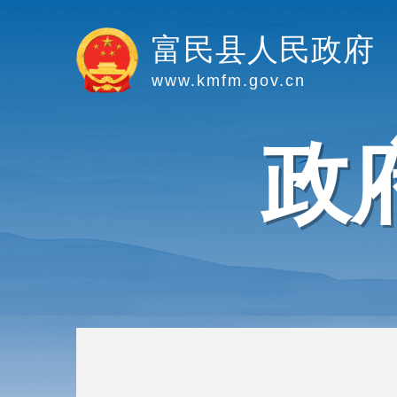
富民县人民政府
www.kmfm.gov.cn
政