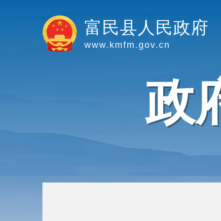
富民县人民政府
www.kmfm.gov.cn
政