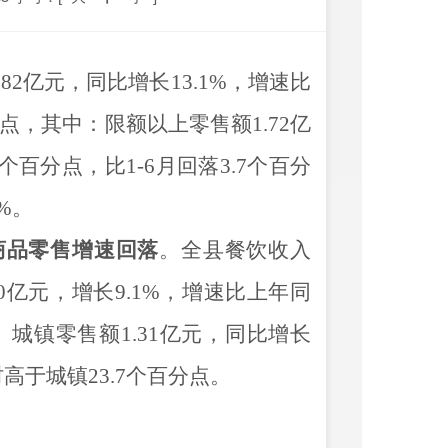
.82
亿元，同比增长
13.1
%
，
增速
比
点，
其中：限额以上零售额
1.72
亿
个百分点
，
比
1-6
月回落
3.7
个百分
%
。
商品零售增速回落
。全县餐饮收入
0
亿元，增长
9.1
%
，增速
比上年同
。城镇零售额
1.31
亿元，同比增长
村高于城镇
23.7
个百分点
。