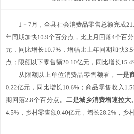
1
－
7
月，全县社会消费品零售总额完成
21
年同期
加快
10.9
个百分点
，
比上月回落
4
个百分
元，同比增长
10.7
%
，
增
幅
比上年同期
加快
3.5
点
；限额以下零售额
20.10
亿元，同比增长
15.4
从限额以上单位消费品零售额看，
一是
0.22
亿元，同比增长
10.6
%
；商品零售收入
1.5
期
回落
2.8
个百分点
。
二是
城乡消费增速拉大
4.5
%
，乡村零售额
0.40
亿元，增长
28.2
%
，乡