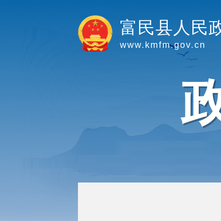
富民县人民
www.kmfm.gov.cn