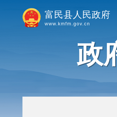
富民县人民政府
www.kmfm.gov.cn
政