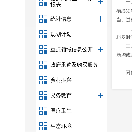
一
报表
项必须
统计信息
当、过
二
规划计划
料及时
三
重点领域信息公开
新增或
政府采购及购买服务
附
乡村振兴
附
义务教育
2
医疗卫生
（
生态环境