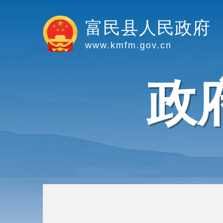
富民县人民政府
www.kmfm.gov.cn
政