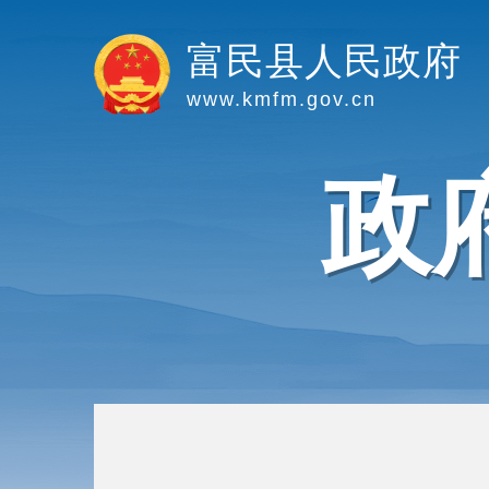
富民县人民政府
www.kmfm.gov.cn
政