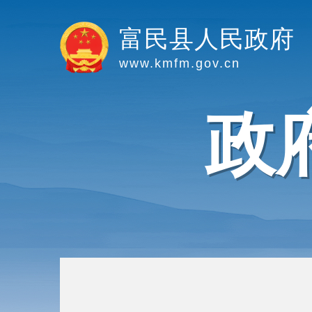
富民县人民政府
www.kmfm.gov.cn
政