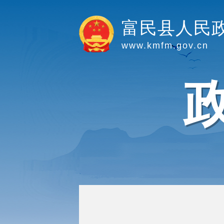
富民县人民
www.kmfm.gov.cn