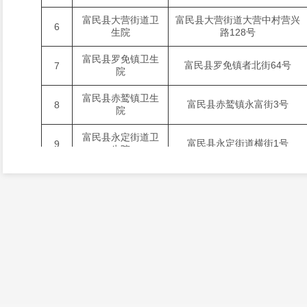
富民县大营街道卫
富民县大营街道大营中村营兴
6
生院
路128号
富民县罗免镇卫生
富民县罗免镇者北街64号
7
院
富民县赤鹫镇卫生
富民县赤鹫镇永富街3号
8
院
富民县永定街道卫
富民县永定街道横街1号
9
生院
富民县散旦镇卫生
富民县散旦镇摩所营村
10
院
富民县款庄镇中心
富民县款庄镇马街40号
11
卫生院
富民县东村镇卫生
富民县东村镇北环路32号
12
院
富民县大营街道奎
富民县大营街道奎南村委会
13
南村委会卫生室