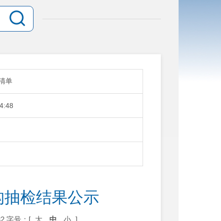
清单
4:48
构抽检结果公示
2
字号：[
大
中
小
]