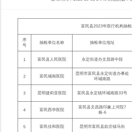
富民县2023年医疗机构抽
序
抽检单位名称
抽检单位地址
号
富民县人民医院
永定街道办文昌路中段
1
昆明市富民县永定街道办事处
富民城南医院
2
环城南路
昆明捷莉亚医院
富民县永定镇环城南路33号
3
富民县文昌路印象上河院7
富民西华医院
4
栋-6
富民佳和医院
昆明市富民县款庄镇马街
5