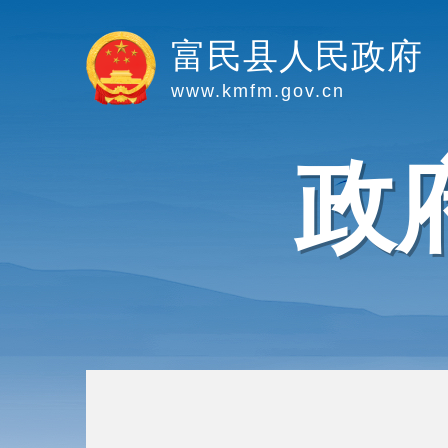
富民县人民政府
www.kmfm.gov.cn
政