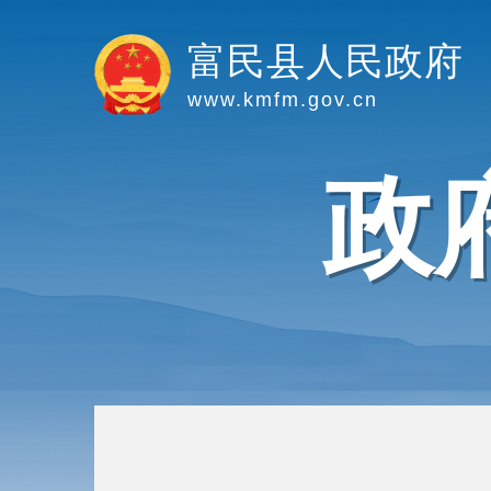
富民县人民政府
www.kmfm.gov.cn
政