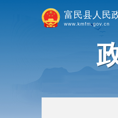
富民县人民
www.kmfm.gov.cn