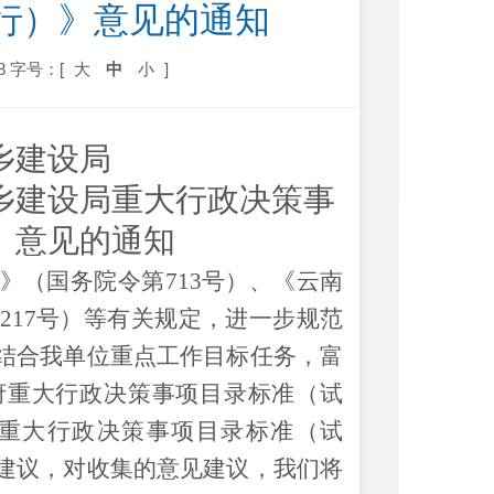
行）》意见的通知
8
字号：[
大
中
小
]
乡建设局
乡建设局
重
大行政决策事
》
意见的通知
》
（
国务院令第
713
号
）
、《云南
217
号
）
等有关规定，进一步规范
结合
我单位
重点工作目标任务，
富
府重大行政决策事项目录标准
（试
重大行政决策事项目录标准
（试
建议，对收集的意见建议，我们将