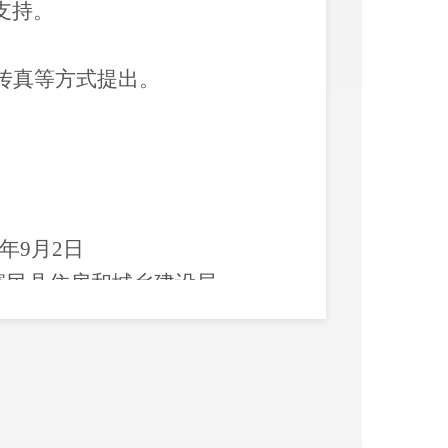
支持
。
传真等方式提出。
年
9
月
2
日
富民
县
住房和城乡建设局
行政决策事项目录标准
据《重大行政决策程序暂行条例》
策程序规定》（云南省人民政府令
贯彻落实云南省重大行政决策程序