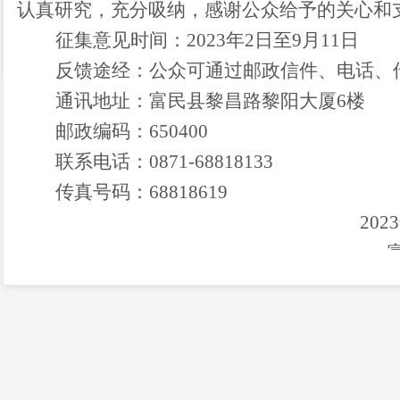
认真研究，充分吸纳，感谢公众给予的关心和
征集意见时间：
2023
年
2
日至
9
月
11
日
反馈途经：公众可通过邮政信件、电话、
通讯地址：富民县黎昌路黎阳大厦
6
楼
邮政编码：
650400
联系电话：
0871-68818133
传真号码：
68818619
2023
富民县
住房和城乡建设局重大
为进一步规范我局重大行政决策程序，根
（国务院令第
713
号）、《云南省重大行政决
第
200
号）、《云南省住房和城乡建设厅关于