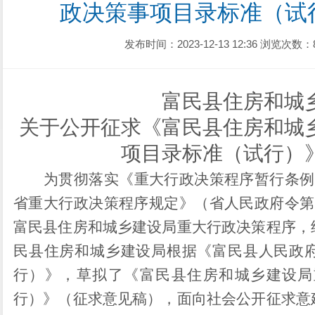
政决策事项目录标准（试
发布时间：2023-12-13 12:36
浏览次数：
富民
县
住房和城
关于
公开
征求
《
富民
县
住房和城
项目录标准（试行）
为贯彻落实《重大行政决策程序暂行条例
省重大行政决策程序规定》
（
省人民政府令第
富民
县
住房和城乡建设局
重大行政决策程序，
民
县
住房和城乡建设局
根据《富民县人民政
行）
》
，
草拟了《
富民
县
住房和城乡建设局
行）
》（征求意见稿），
面向社会公开征求意