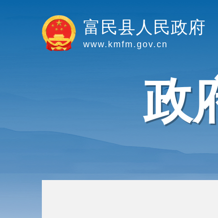
富民县人民政府
www.kmfm.gov.cn
政