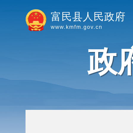
富民县人民政府
www.kmfm.gov.cn
政