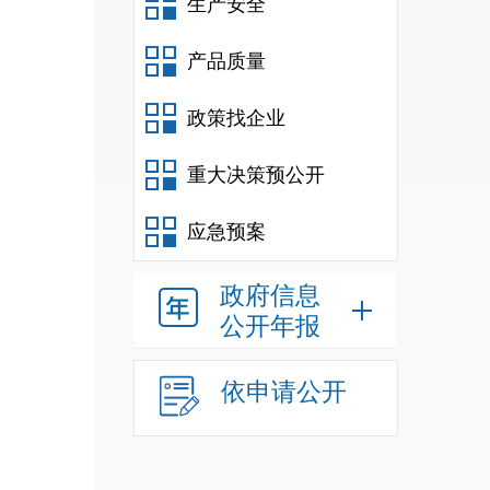
生产安全
（班
人
，
产品质量
所，
政策找企业
人
，
重大决策预公开
面积
1
应急预案
1
政府信息
公开年报
生
26
依申请公开
人
，
小学
36
-
40