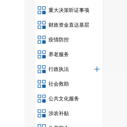
重大决策听证事项
1
2
人
99.6
财政资金直达基层
疫情防控
养老服务
行政执法
社会救助
人
，
门
42
公共文化服务
涉农补贴