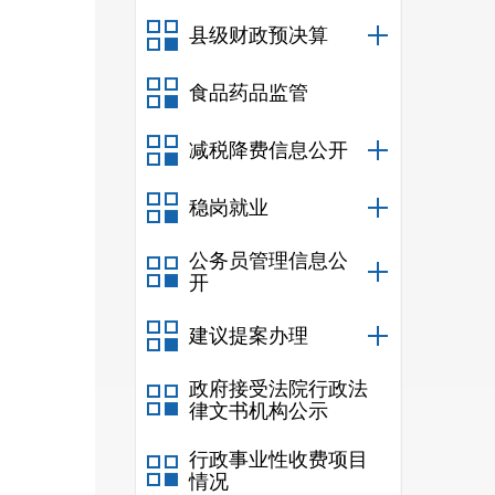
县级财政预决算
园
4
0
办高
食品药品监管
减税降费信息公开
稳岗就业
216
高中
2
公务员管理信息公
开
建议提案办理
人，
政府接受法院行政法
100%
律文书机构公示
行政事业性收费项目
人，
情况