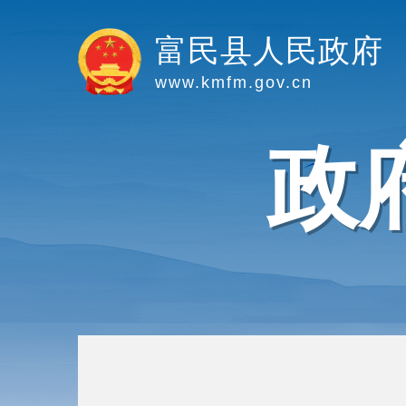
富民县人民政府
www.kmfm.gov.cn
政