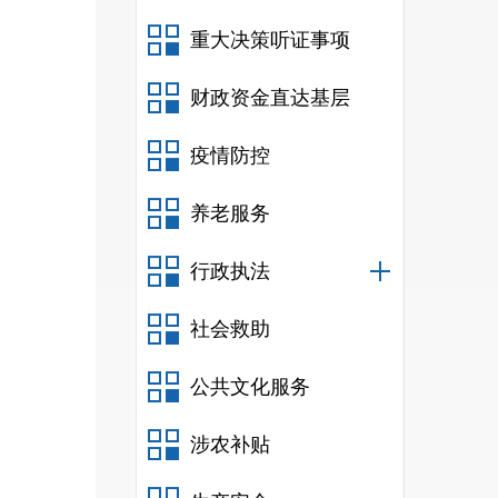
社会
重大决策听证事项
二
财政资金直达基层
根
疫情防控
发展
心
、
养老服务
三
行政执法
单
单
社会救助
统
公共文化服务
单
办
涉农补贴
信