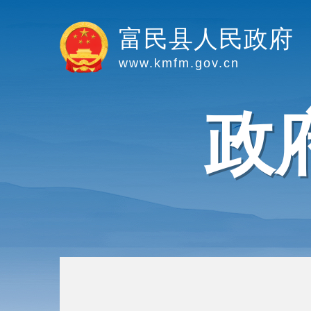
富民县人民政府
www.kmfm.gov.cn
政