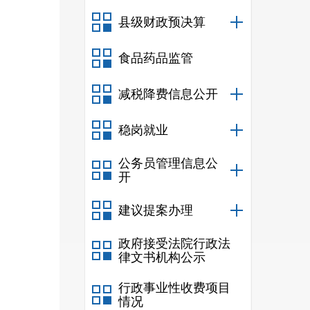
县级财政预决算
安全
食品药品监管
产、
减税降费信息公开
发事
及各
稳岗就业
辖区
公务员管理信息公
开
内各
建议提案办理
宣传
政府接受法院行政法
事件
律文书机构公示
设、
行政事业性收费项目
情况