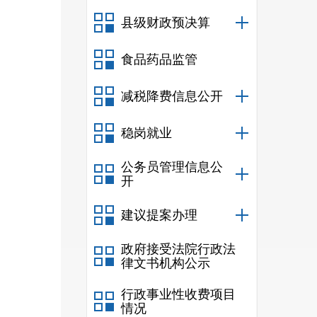
信
县级财政预决算
办
食品药品监管
信
俊 办
减税降费信息公开
话:08
稳岗就业
公务员管理信息公
开
建议提案办理
政府接受法院行政法
律文书机构公示
行政事业性收费项目
情况