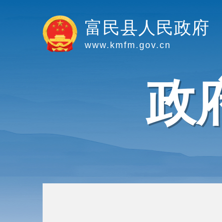
富民县人民政府
www.kmfm.gov.cn
政