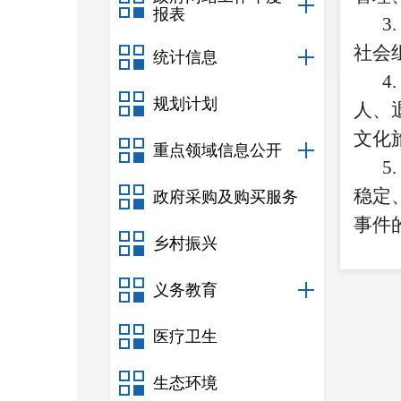
报表
3
社会
统计信息
4
规划计划
人、
文化
重点领域信息公开
5
稳定
政府采购及购买服务
事件
乡村振兴
义务教育
单
统
医疗卫生
办
生态环境
办