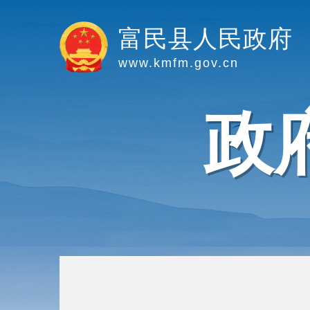
富民县人民政府
www.kmfm.gov.cn
政