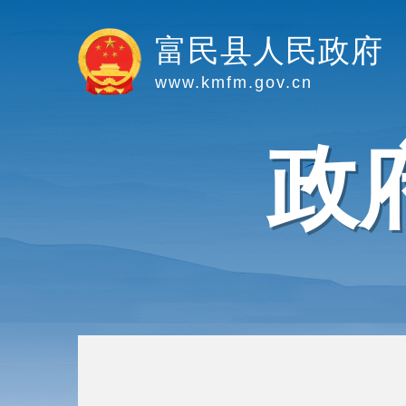
富民县人民政府
www.kmfm.gov.cn
政