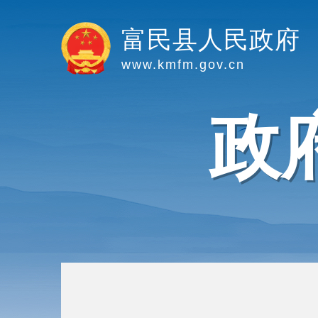
富民县人民政府
www.kmfm.gov.cn
政