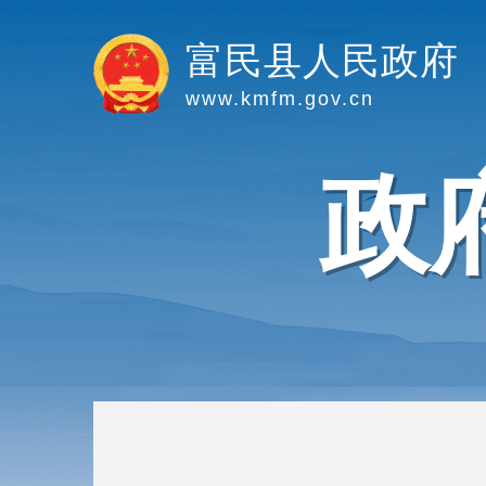
富民县人民政府
www.kmfm.gov.cn
政