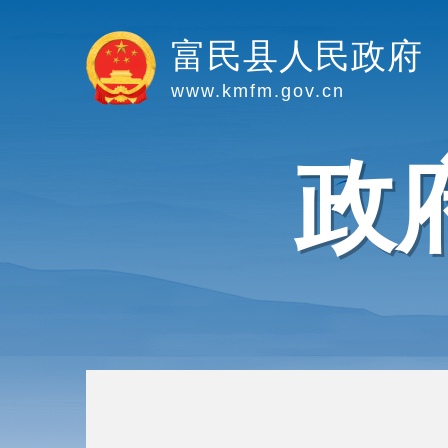
富民县人民政府
www.kmfm.gov.cn
政