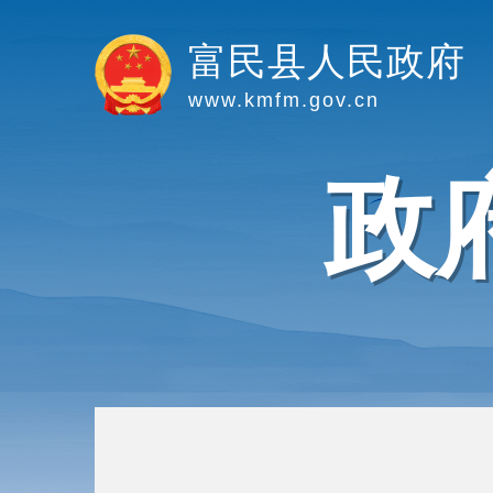
富民县人民政府
www.kmfm.gov.cn
政