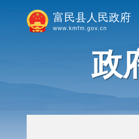
富民县人民政府
www.kmfm.gov.cn
政