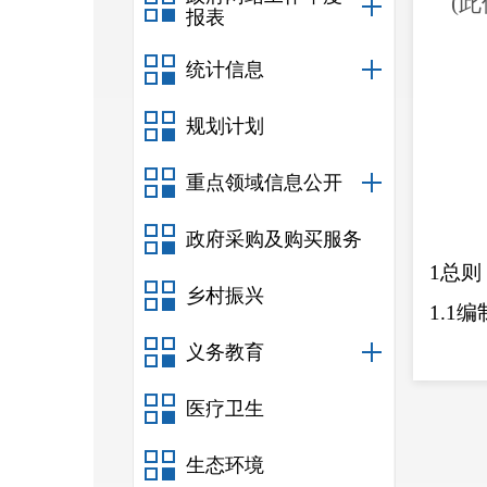
(此
报表
统计信息
规划计划
重点领域信息公开
政府采购及购买服务
1
总则
乡村振兴
1.1
编
义务教育
1.2
编
1.3
适
医疗卫生
1.4
工
生态环境
2
组织