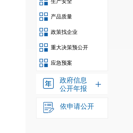
生产安全
5.3
中
5.4
小
产品质量
5.5
先
政策找企业
5.6
响
重大决策预公开
5.7
应
6
职责
应急预案
6.1
综
政府信息
6.2
应
公开年报
6.3
医
6.4
交
依申请公开
6.5
灾
6.6
新