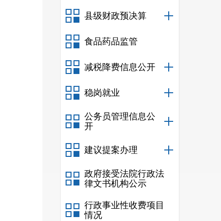
2.1
地
县级财政预决算
2.2
指
食品药品监管
2.3
办
2.4
各
减税降费信息公开
3
预防
稳岗就业
3.1
预
公务员管理信息公
3.1.1
开
3.1.2
建议提案办理
3.2
预
政府接受法院行政法
3.2.1
律文书机构公示
3.
2
.2
行政事业性收费项目
3.
2
.3
情况