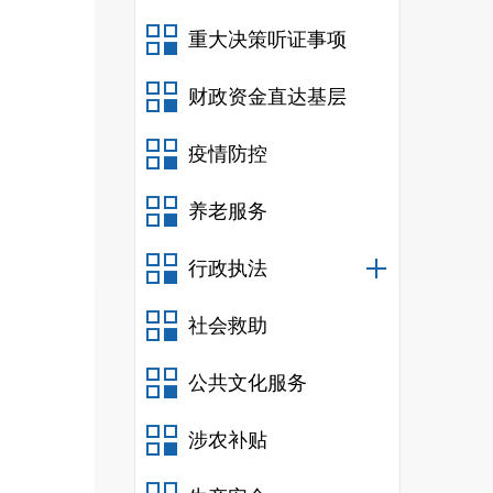
3.
2
.4
重大决策听证事项
3.3
地
财政资金直达基层
3.3.1
3.
3
.2
疫情防控
4
地质
养老服务
4.1
特
4.2
大
行政执法
4.3
中
社会救助
4.4
小
公共文化服务
5
应急
5.1
特
涉农补贴
5.2
大