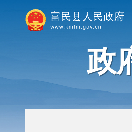
富民县人民政府
www.kmfm.gov.cn
政