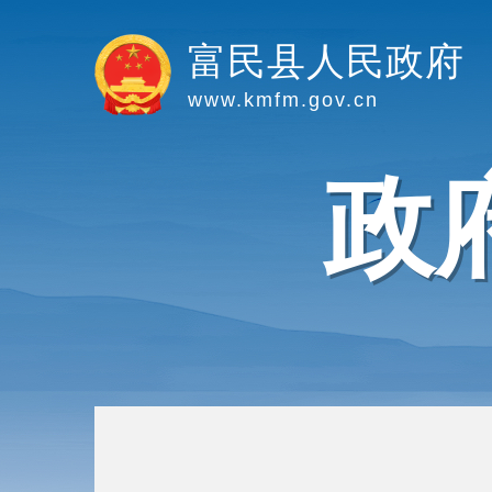
富民县人民政府
www.kmfm.gov.cn
政