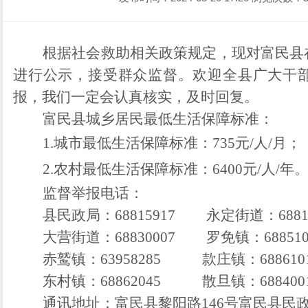
根据社会救助相关政策规定，现对富民县
进行公示，接受群众监督。欢迎全县广大干
报，我们一定会认真核实，及时回复。
富民县城乡居民最低生活保障标准：
1.
城市
最低生活保障标准
：
7
35
元
/
人
/
月
；
2.
农村
最低生活保障标准
：
6
400
元
/
人
/
年
监督举报电话：
县民政局：
68815917
永定街道：
688
大营街道：
68830007
罗免镇：
68851
赤鹫镇：
63958285
款庄镇：
68861
0
东村镇：
68862
045
散旦镇：
68840
0
通讯地址：
富民县黎
阳路
146
号
富民
县民