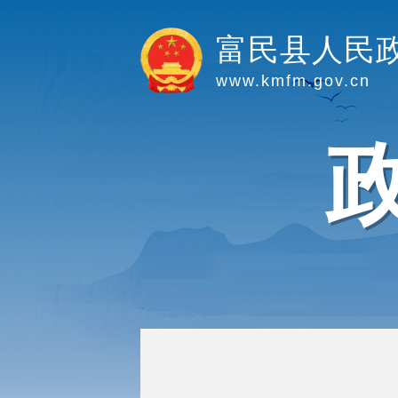
富民县人民
www.kmfm.gov.cn