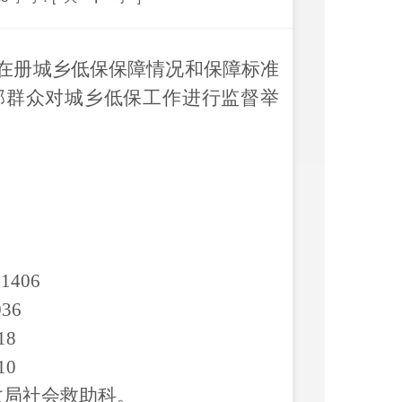
在册城乡低保
保障情况
和
保障标准
部群众对
城乡
低保工作进行监督举
。
11406
0
36
18
10
政局社会救助科。