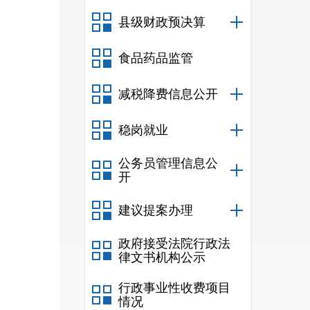
对教
县级财政预决算
社会
食品药品监管
义办
减税降费信息公开
覆盖
意识
稳岗就业
人根
公务员管理信息公
开
线，
态化
建议提案办理
升义
政府接受法院行政法
律文书机构公示
为教
行政事业性收费项目
学成
情况