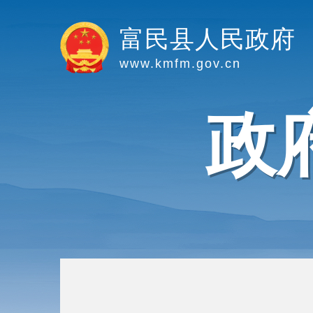
富民县人民政府
www.kmfm.gov.cn
政