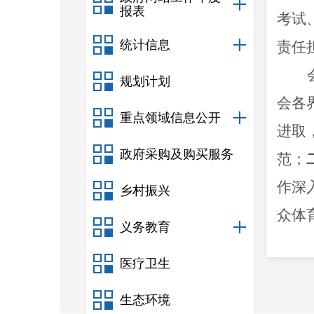
报表
考试
统计信息
责任
规划计划
会各
重点领域信息公开
进取
政府采购及购买服务
范
；
作深
乡村振兴
众体
义务教育
善等
医疗卫生
得的
生态环境