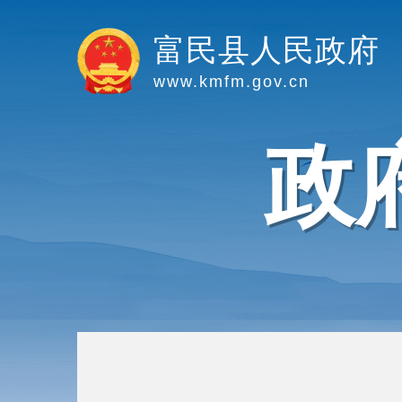
富民县人民政府
www.kmfm.gov.cn
政