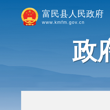
富民县人民政府
www.kmfm.gov.cn
政