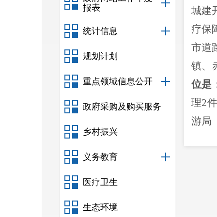
报表
城建
疗保
统计信息
市道
规划计划
镇
、
重点领域信息公开
位是
理
2
政府采购及购买服务
游局
乡村振兴
件）
义务教育
向
”
，
努力
医疗卫生
全市
生态环境
免申