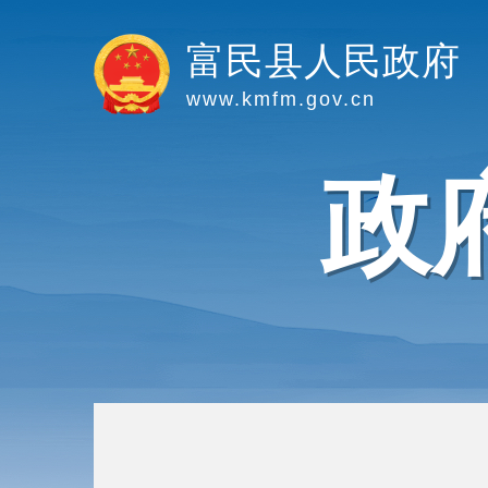
富民县人民政府
www.kmfm.gov.cn
政