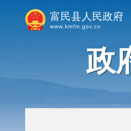
富民县人民政府
www.kmfm.gov.cn
政