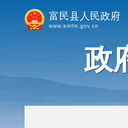
富民县人民政府
www.kmfm.gov.cn
政