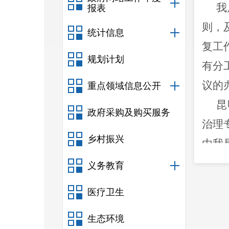
我
报表
则，
统计信息
复工
规划计划
有分
议的
重点领域信息公开
昆
政府采购及购买服务
治理
乡村振兴
由我
过省
义务教育
专项
医疗卫生
步将
生态环境
感