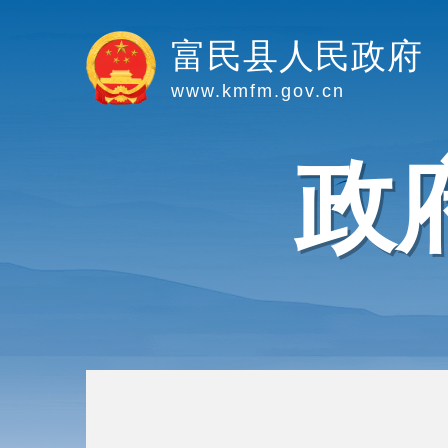
富民县人民政府
www.kmfm.gov.cn
政