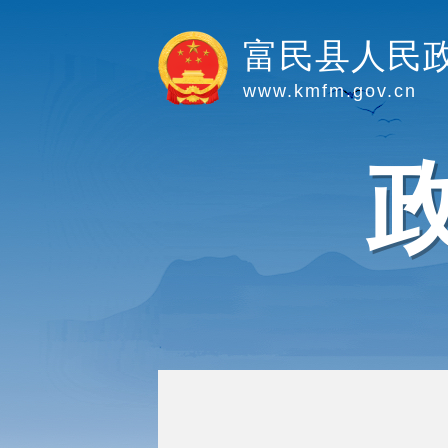
富民县人民
www.kmfm.gov.cn