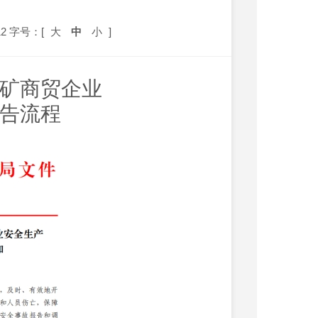
2
字号：[
大
中
小
]
矿商贸企业
告流程