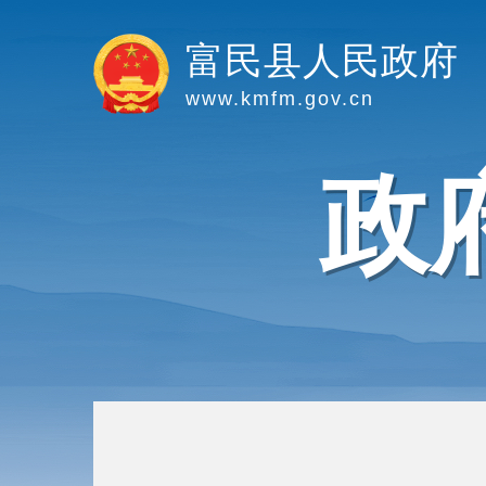
富民县人民政府
www.kmfm.gov.cn
政