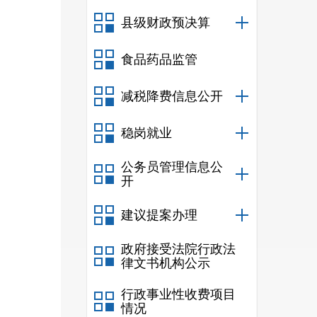
列为
县级财政预决算
景幽
食品药品监管
有质
减税降费信息公开
木雕
源，
稳岗就业
蕴，
公务员管理信息公
开
球乳
建议提案办理
农业
政府接受法院行政法
司引
律文书机构公示
制品
行政事业性收费项目
情况
场品