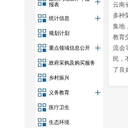
云南
报表
多种
统计信息
集地
规划计划
教育
流会
重点领域信息公开
民，
政府采购及购买服务
了良
乡村振兴
可，
的首
义务教育
医疗卫生
东山
生态环境
为县