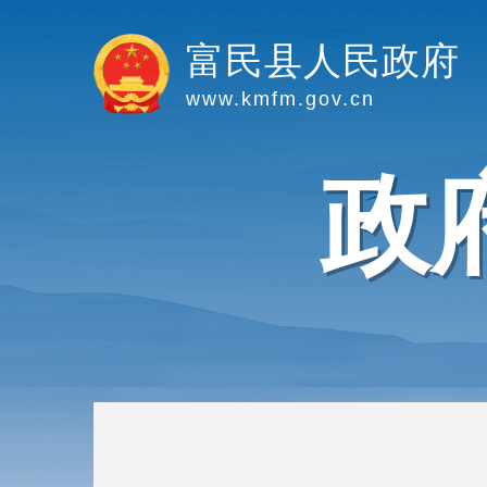
富民县人民政府
www.kmfm.gov.cn
政