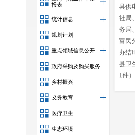
报表
县供
社局
统计信息
务局
规划计划
富民
重点领域信息公开
办结
县卫
政府采购及购买服务
1
件
乡村振兴
进一
义务教育
实现
热线
医疗卫生
请延
生态环境
回应