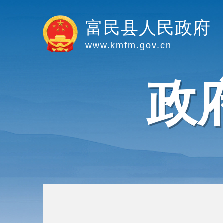
富民县人民政府
www.kmfm.gov.cn
政