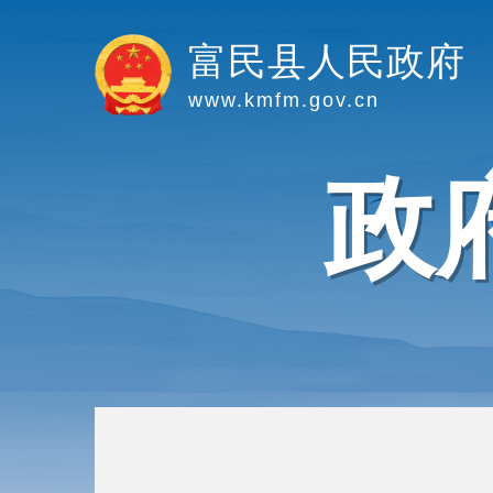
富民县人民政府
www.kmfm.gov.cn
政