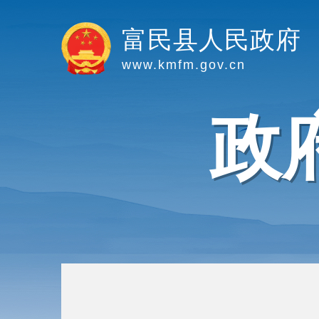
富民县人民政府
www.kmfm.gov.cn
政