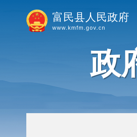
富民县人民政府
www.kmfm.gov.cn
政