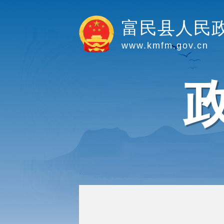
富民县人民
www.kmfm.gov.cn