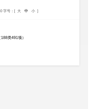
0
字号：[
大
中
小
]
88类491项）