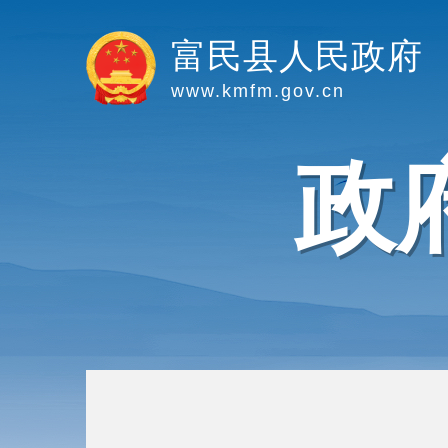
富民县人民政府
www.kmfm.gov.cn
政