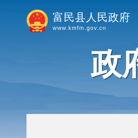
富民县人民政府
www.kmfm.gov.cn
政