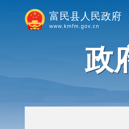
富民县人民政府
www.kmfm.gov.cn
政