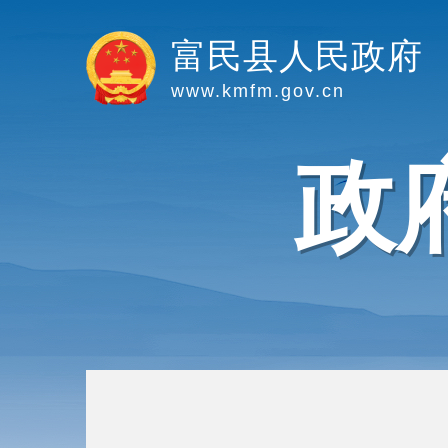
富民县人民政府
www.kmfm.gov.cn
政