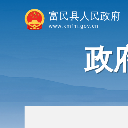
富民县人民政府
www.kmfm.gov.cn
政