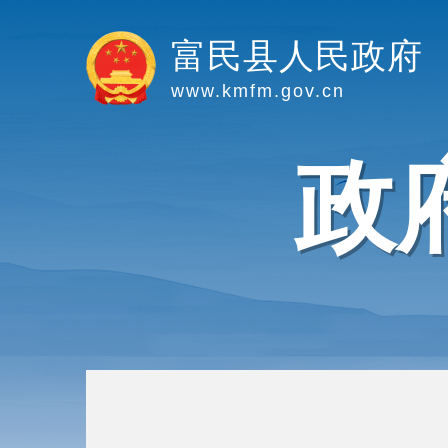
富民县人民政府
www.kmfm.gov.cn
政