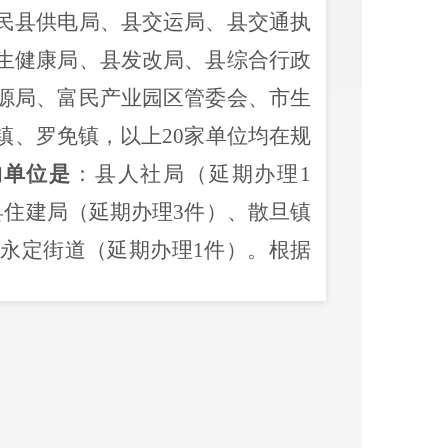
民
县供电局、
县交运局
、县交通执
生健康局、县发改局、县综合行政
源局
、富民产业园区管委会、市生
镇
、罗免镇
，
以上
20
家单位均在
规
的单位是
：县
人社局
（延期办理
1
县住建局
（延期办理
3
件）
、散旦镇
、永定街道（延期办理
1
件）
。根据
步提升
12345
热线受理群众诉求事
群众诉求及时受理、及时办理，请
办理工作提质增效，务必将承办件
期
办理，坚决杜绝超期办理；
提高
群众关心、关注、关切。