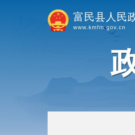
富民县人民
www.kmfm.gov.cn