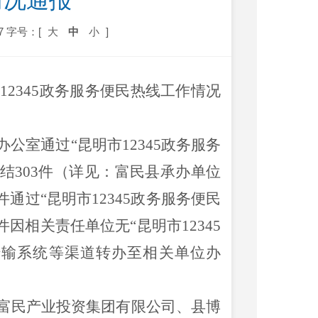
情况通报
7
字号：[
大
中
小
]
市
12345
政务服务便民
热线工作情况
办公室
通过
“
昆明
市
12345
政务服务
结
303
件
（
详见：
富民县承办单位
件通过
“
昆明
市
12345
政务服务便民
件因相关责任单位无
“
昆明市
12345
传输系统
等渠道转办至
相关单位办
富民产业投资集团有限公司
、县博