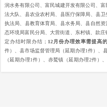
润水务有限公司、富民城建开发有限公司、
富
法大队、县农业农村局、县医疗保障局、县卫
执法局、县教育体育局、县水务局、
县自然资
态环境局富民分局、
大营街道
、东村镇、
款庄
定办结时限
办结
；
12
月份办理效率需提高
件）、
县市场监督管理局
（延期办理
1
件）
、
（延期办理
1
件）、赤鹫镇（延期办理
2
件）
昆明市政府围绕
“
以市民满意度为导向
”
，进一
项的办理质量和满意度的工作要求，努力实现
各承办单位重视热线办理工作，促进全
县
热线
在规定承办时限内完成办理，尽量避免申请延
办
件
质量，
及时解决群众合理诉求，及时回应