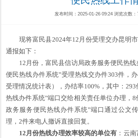
便民热线工作
发布时间：2025-01-26 09:24
浏览次数：
现将
富民县
2024
年
12
月份
受理交办昆明
通报如下
：
12
月份
，
富民县
信访局政务服务便民
热线
便民
热线办
件
系统
”
受理热线交办件
303
件，
办
受理情况统计表
）
，办结率
100
%
，
其中：
293
热线办
件
系统
”
端口交给相关责任单位办理，
8
政务服务便民热线办件系统
”
端口通过公文
理，
2
件来电人撤诉直接回复。
12
月份热
线办理效率较高的单位有
：
云南